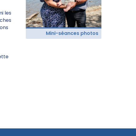
i les
rches
ions
Mini-séances photos
ette