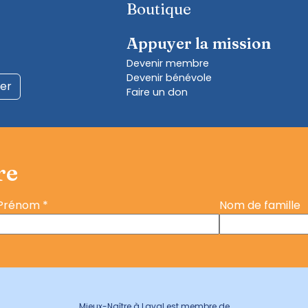
Boutique
Appuyer la mission
Devenir membre
Devenir bénévole
ier
Faire un don
re
Prénom
*
Nom de famille
Mieux-Naître à Laval est membre de