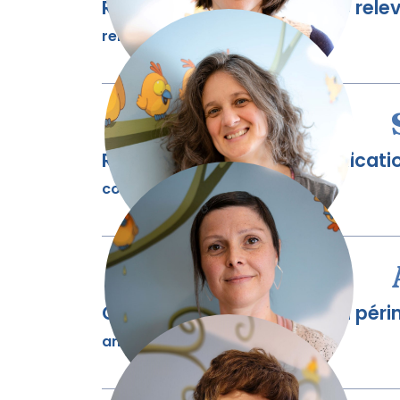
Responsable du service de relev
relevailles@mieuxnaitre.org
Responsable des communication
comm@mieuxnaitre.org
Conseillère en intervention péri
amelie@mieuxnaitre.org