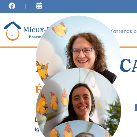
J'attends 
Équipe et C
Équipe
Directrice générale
lgregoire@mieuxnaitre.org