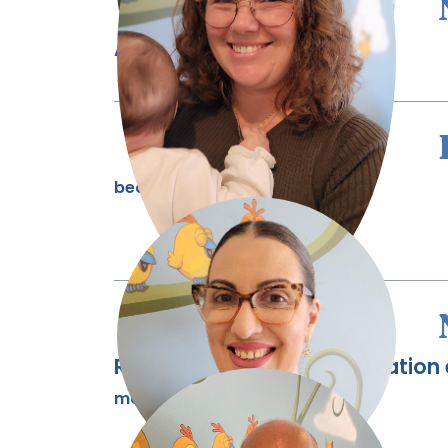
Assistante périnatale
beatrice@mieuxnaitre.org
Responsable de la mobilisation
mob@envie.quebec