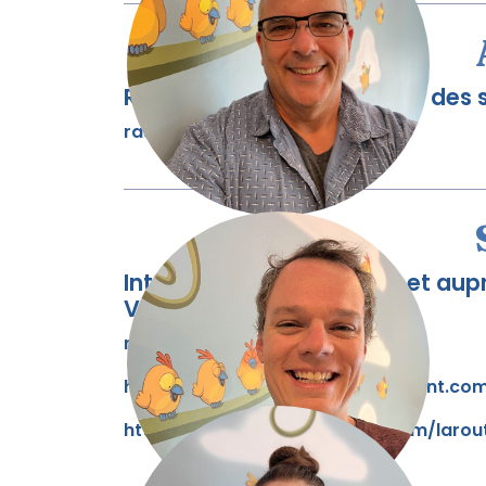
Responsable de l'arrimage des s
ras@envie.quebec
Intervenant en paternité et au
Vimont
mqvpaternite@gmail.com
https://www.maisonquartiervimont.co
https://mqvpaternite.wixsite.com/larou