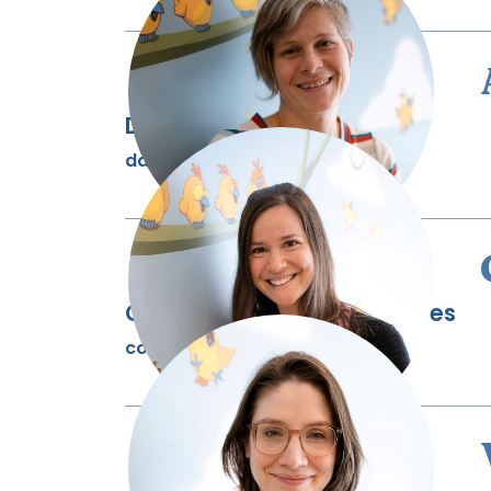
Directrice adjointe
da@mieuxnaitre.org
Coordonnatrice aux services
coordo@mieuxnaitre.org