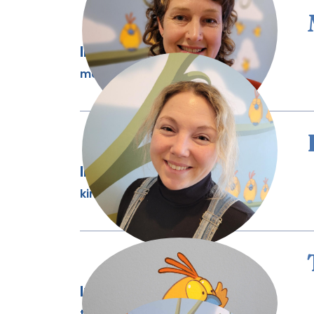
Intervenante périnatale
marie-eve@mieuxnaitre.org
Intervenante périnatale
kimberly@mieuxnaitre.org
Intervenante périnatale
thalie@mieuxnaitre.org