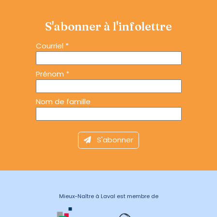
S'abonner à l'infolettre
Courriel
*
Prénom
*
Nom de famille
Mieux-Naître à Laval est membre de