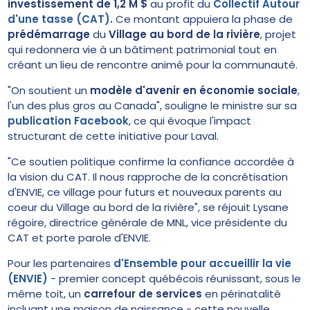
investissement de 1,2 M $
au profit du
Collectif Autour
d'une tasse (CAT)
.
Ce montant appuiera la phase de
prédémarrage
du
Village au bord de la rivière
, projet
qui redonnera vie à un bâtiment patrimonial tout en
créant un lieu de rencontre animé pour la communauté.
"On soutient un
modèle d'avenir en économie sociale
,
l'un des plus gros au Canada", souligne le ministre sur sa
publication Facebook
, ce qui évoque l'impact
structurant de cette initiative pour Laval.
"Ce soutien politique confirme la confiance accordée à
la vision du CAT. Il nous rapproche de la concrétisation
d'ENVIE, ce village pour futurs et nouveaux parents au
coeur du Village au bord de la rivière", se réjouit Lysane
régoire, directrice générale de MNL, vice présidente du
CAT et porte parole d'ENVIE.
Pour les partenaires
d'Ensemble pour accueillir la vie
(ENVIE)
- premier concept québécois réunissant, sous le
même toit, un
carrefour de services
en périnatalité
incluant une maison de naissance - cette nouvelle