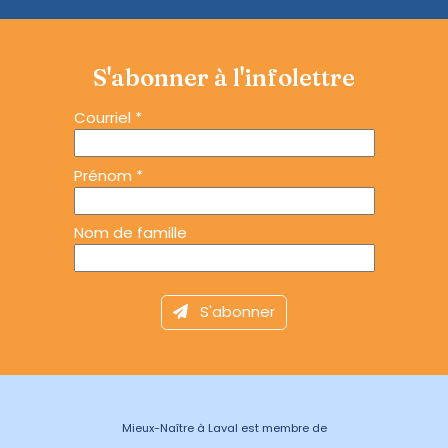
S'abonner à l'infolettre
Courriel
*
Prénom
*
Nom de famille
Mieux-Naître à Laval est membre de